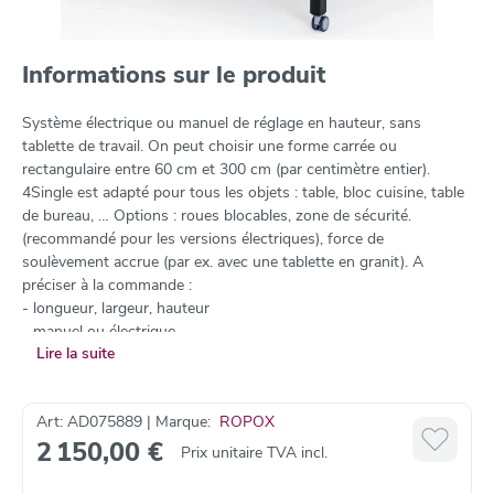
Informations sur le produit
Système électrique ou manuel de réglage en hauteur, sans
tablette de travail. On peut choisir une forme carrée ou
rectangulaire entre 60 cm et 300 cm (par centimètre entier).
4Single est adapté pour tous les objets : table, bloc cuisine, table
de bureau, … Options : roues blocables, zone de sécurité.
(recommandé pour les versions électriques), force de
soulèvement accrue (par ex. avec une tablette en granit). A
préciser à la commande :
- longueur, largeur, hauteur
- manuel ou électrique
Lire la suite
- l’emplacement de la commande : côté court ou long ?
- couleur: standard gris RAL 7021, d’autres couleurs RAL sur
demande.
Art: AD075889 | Marque:
ROPOX
2 150,00 €
Prix unitaire TVA incl.