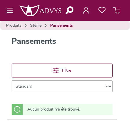
contenu principal
Produits
Stérile
Pansements
Pansements
Filtre
Aucun produit n'a été trouvé.