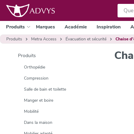
a recherche
Passer à la navigation principale
Produits
Marques
Académie
Inspiration
A
Produits
Metra Access
Évacuation et sécurité
Chaise d'
Cha
Produits
Orthopédie
Compression
Salle de bain et toilette
Manger et boire
Mobilité
Dans la maison
Mobilier adapté