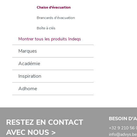
Chaise d'évacuation
Brancards d'évacuation
Boîte à clés
Montrer tous les produits Indeqs
Marques
Académie
Inspiration
Adhome
BESOIN D'A
RESTEZ EN CONTACT
+32 9 210 56 
AVEC NOUS >
info@advys.be