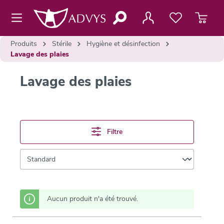
contenu principal
Produits
Stérile
Hygiène et désinfection
Lavage des plaies
Lavage des plaies
Filtre
Aucun produit n'a été trouvé.