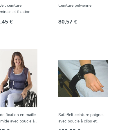
elt ceinture
Ceinture pelvienne
inale et fixation
es avec boucle à clips
,45 €
80,57 €
 de fixation en maille
SafeBelt ceinture poignet
amide avec boucle à
avec boucle à clips et
s - 60-95 cm - M
velcro (par paire)