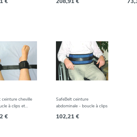
1 €
208,91 €
73,
 ceinture cheville
SafeBelt ceinture
cle à clips et
abdominale - boucle à clips
par paire)
2 €
102,21 €