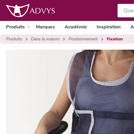
a recherche
Passer à la navigation principale
Produits
Marques
Académie
Inspiration
A
Produits
Dans la maison
Positionnement
Fixation