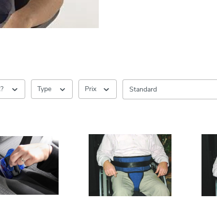
k?
Type
Prix