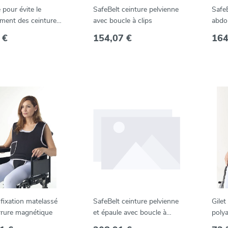
 pour évite le
SafeBelt ceinture pelvienne
SafeB
ment des ceintures
avec boucle à clips
abdom
ité
épaul
 €
154,07 €
164
 fixation matelassé
SafeBelt ceinture pelvienne
Gilet
rrure magnétique
et épaule avec boucle à
poly
clips
clip