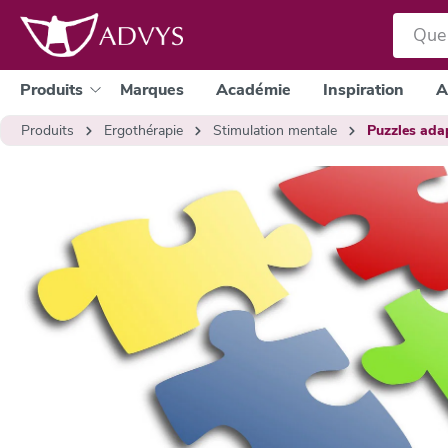
a recherche
Passer à la navigation principale
Produits
Marques
Académie
Inspiration
A
Produits
Ergothérapie
Stimulation mentale
Puzzles ada