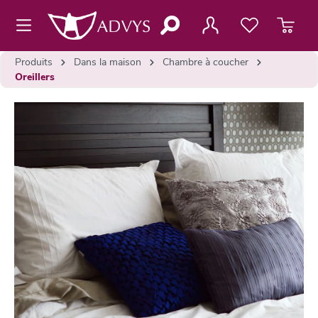
contenu principal
Produits
Dans la maison
Chambre à coucher
Oreillers