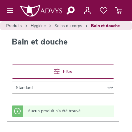
contenu principal
Produits
Hygiène
Soins du corps
Bain et douche
Bain et douche
Filtre
Aucun produit n'a été trouvé.