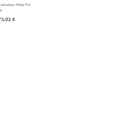
calisateur Mobi Pro
II
73,02 €