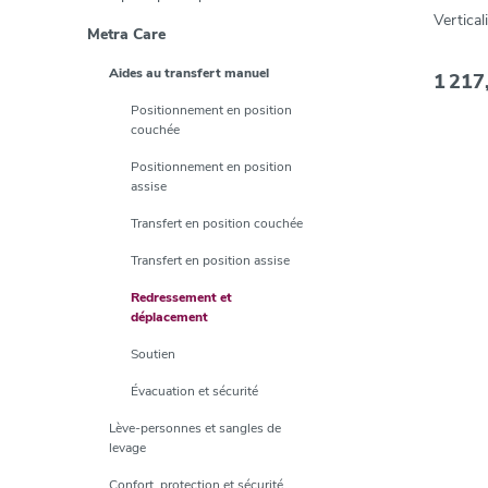
Vertica
Metra Care
Aides au transfert manuel
1 217
Positionnement en position
couchée
Positionnement en position
assise
Transfert en position couchée
Transfert en position assise
Redressement et
déplacement
Soutien
Évacuation et sécurité
Lève-personnes et sangles de
levage
Confort, protection et sécurité