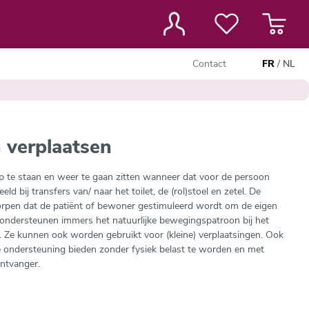
Contact
FR
/
NL
 verplaatsen
 te staan en weer te gaan zitten wanneer dat voor de persoon
ld bij transfers van/ naar het toilet, de (rol)stoel en zetel. De
orpen dat de patiënt of bewoner gestimuleerd wordt om de eigen
 ondersteunen immers het natuurlijke bewegingspatroon bij het
. Ze kunnen ook worden gebruikt voor (kleine) verplaatsingen. Ook
te ondersteuning bieden zonder fysiek belast te worden en met
ntvanger.