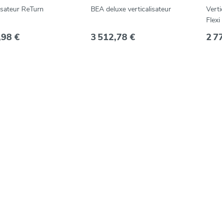
lisateur ReTurn
BEA deluxe verticalisateur
Verti
Flexi 
,98 €
3 512,78 €
2 7