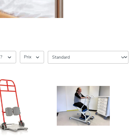
k?
Prix