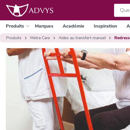
a recherche
Passer à la navigation principale
Produits
Marques
Académie
Inspiration
A
Produits
Metra Care
Aides au transfert manuel
Redress