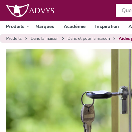
a recherche
Passer à la navigation principale
Produits
Marques
Académie
Inspiration
A
Produits
Dans la maison
Dans et pour la maison
Aides p