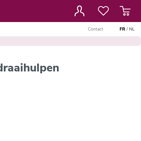
Contact
FR
/
NL
 draaihulpen