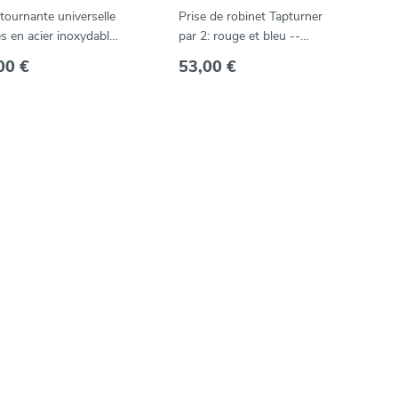
tournante universelle
Prise de robinet Tapturner
es en acier inoxydable
par 2: rouge et bleu --
tiges métalliques --
AD96617
00 €
53,00 €
230