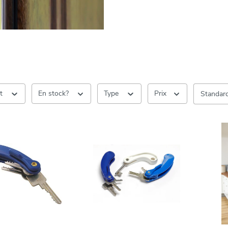
nt
En stock?
Type
Prix