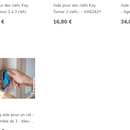
ur des clefs Key
Aide pour des clefs Key
Aide 
our 1 à 3 clefs
Turner 2 clefs -- AA6242Y
- tig
avec 
 €
16,80 €
34,
AA6
 aide pour un clé -
mble de 3 - bleu-
se