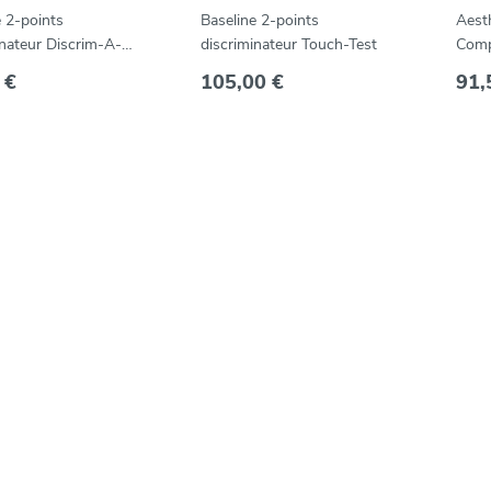
e 2-points
Baseline 2-points
Aest
inateur Discrim-A-
discriminateur Touch-Test
Comp
poin
 €
105,00 €
91,