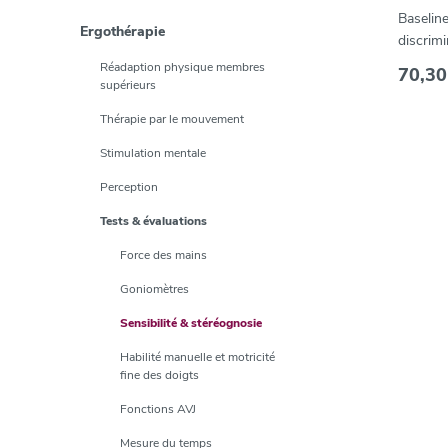
Baselin
Ergothérapie
discrim
Gon
Réadaption physique membres
70,30
supérieurs
Thérapie par le mouvement
Stimulation mentale
Perception
Tests & évaluations
Force des mains
Goniomètres
Sensibilité & stéréognosie
Habilité manuelle et motricité
fine des doigts
Fonctions AVJ
Mesure du temps