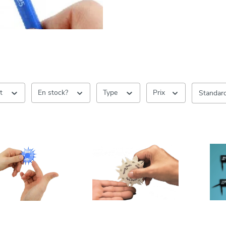
nt
En stock?
Type
Prix