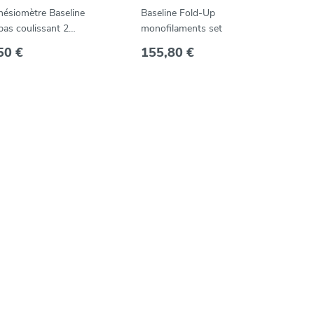
hésiomètre Baseline
Baseline Fold-Up
as coulissant 2
monofilaments set
tes -- AA9661
50 €
155,80 €