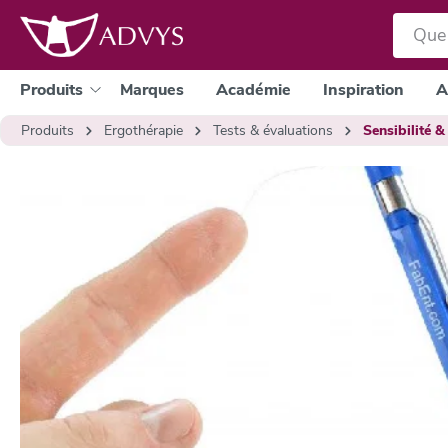
a recherche
Passer à la navigation principale
Produits
Marques
Académie
Inspiration
A
Produits
Ergothérapie
Tests & évaluations
Sensibilité &