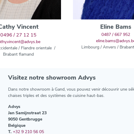
Cathy Vincent
Eline Bams
0496 / 27 12 15
0487 / 667 952
eline.bams@advys.b
athy.vincent@advys.be
L
imbourg / Anvers / Braban
cidentale / Flandre orientale /
Brabant flamand
Visitez notre showroom Advys
Dans notre showroom à Gand, vous pouvez venir découvrir une sél
chaises triples et des systèmes de cuisine haut-bas.
Advys
Jan Samijnstraat 23
9050 Gentbrugge
Belgique
T.
+32 9 210 56 05