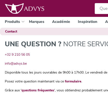
a recherche
Passer à la navigation principale
Produits
Marques
Académie
Inspiration
A
Contact
UNE QUESTION ?
NOTRE SERVIC
+32 9 210 56 05
info@advys.be
Disponible tous les jours ouvrables de 9h00 à 17h00. Le vendredi d
Posez votre question maintenant via ce
formulaire
.
Grâce aux '
questions fréquentes
', vous obtiendrez probablement un