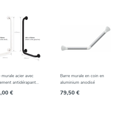
 murale acier avec
Barre murale en coin en
tement antidérapant
aluminium anodisé
, en L 35 x 67 cm
,00 €
79,50 €