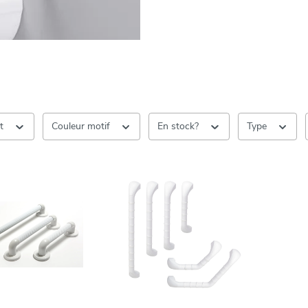
nt
Couleur motif
En stock?
Type