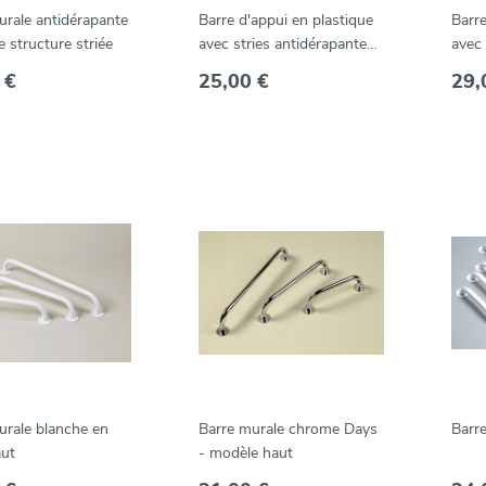
urale antidérapante
Barre d'appui en plastique
Barre
 structure striée
avec stries antidérapantes
avec 
Prima
Grip
 €
25,00 €
29,
urale blanche en
Barre murale chrome Days
Barre
aut
- modèle haut