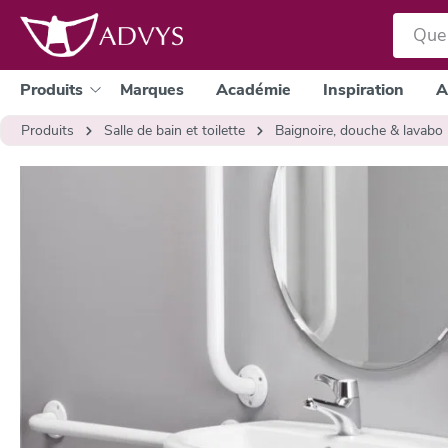
a recherche
Passer à la navigation principale
Produits
Marques
Académie
Inspiration
A
Produits
Salle de bain et toilette
Baignoire, douche & lavabo