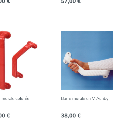
00 €
57,00 €
 murale colorée
Barre murale en V Ashby
00 €
38,00 €