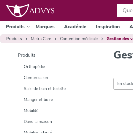
a recherche
Passer à la navigation principale
Produits
Marques
Académie
Inspiration
A
Produits
Metra Care
Contention médicale
Gestion des v
Ges
Produits
Orthopédie
Compression
En stoc
Salle de bain et toilette
Manger et boire
Mobilité
Dans la maison
Mobilier adapté