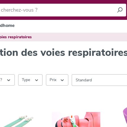
dhome
oies respiratoires
tion des voies respiratoire
k?
Type
Prix