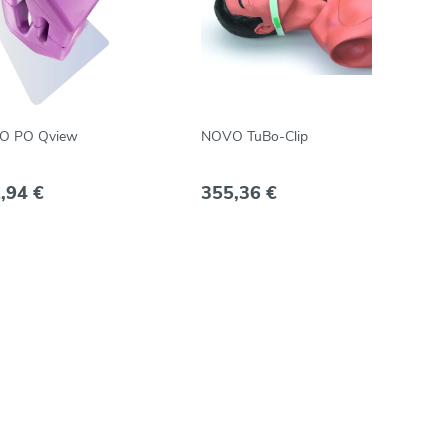
O PO Qview
NOVO TuBo-Clip
,94 €
355,36 €