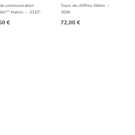
 de communication
Tours de chiffres Nikitin --
itin"" Matrici -- 3310"
3006
50 €
72,00 €