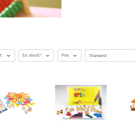
nt
En stock?
Prix