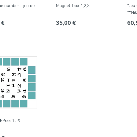
he number - jeu de
Magnet-box 1,2,3
"Jeu
""Nik
 €
35,00 €
60,
hifres 1- 6