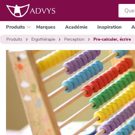
a recherche
Passer à la navigation principale
Produits
Marques
Académie
Inspiration
A
Produits
Ergothérapie
Perception
Pre-calculer, écrire