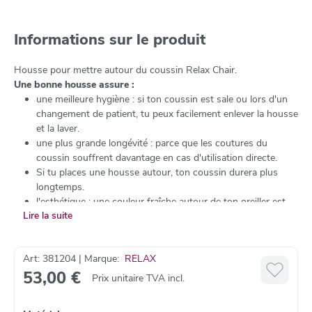
Informations sur le produit
Housse pour mettre autour du coussin Relax Chair.
Une bonne housse assure :
une meilleure hygiène : si ton coussin est sale ou lors d'un
changement de patient, tu peux facilement enlever la housse
et la laver.
une plus grande longévité : parce que les coutures du
coussin souffrent davantage en cas d'utilisation directe.
Si tu places une housse autour, ton coussin durera plus
longtemps.
l'esthétique : une couleur fraîche autour de ton oreiller est
Lire la suite
beaucoup plus jolie et tu peux changer de couleur de temps
en temps.
Matériaux disponibles :
Art: 381204 | Marque:
RELAX
Coton et tissu éponge
53,00 €
Prix unitaire TVA incl.
Autres matériaux et couleurs sur demande
Instructions de lavage :