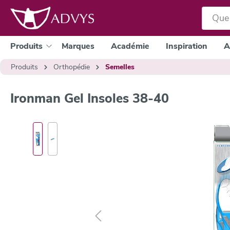
a recherche
Passer à la navigation principale
Produits
Marques
Académie
Inspiration
A
Produits
Orthopédie
Semelles
Ironman Gel Insoles 38-40