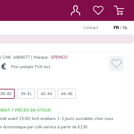
Contact
FR
/
NL
 | CNK: 4484077 | Marque:
SPENCO
 €
Prix unitaire TVA incl.
38-40
39-41
42-44
44-46
ENT 7 PIÈCES EN STOCK
é avant 15:00, livré endéans 1-3 jours ouvrables chez vous
on économique par colli‑service à partir de €130