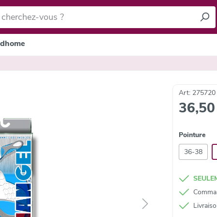
dhome
Art: 275720
36,50
Pointure
36-38
SEULEM
Command
Livrais