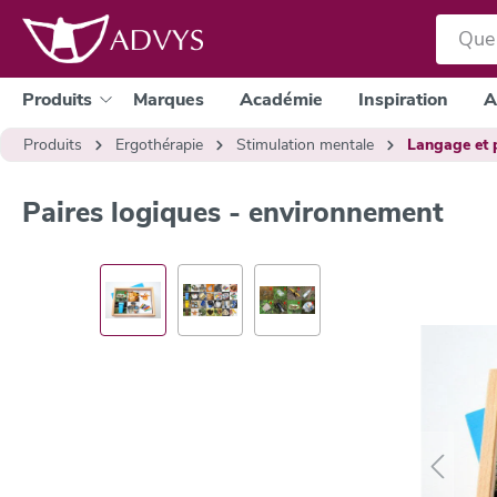
a recherche
Passer à la navigation principale
Produits
Marques
Académie
Inspiration
A
Produits
Ergothérapie
Stimulation mentale
Langage et 
Paires logiques - environnement