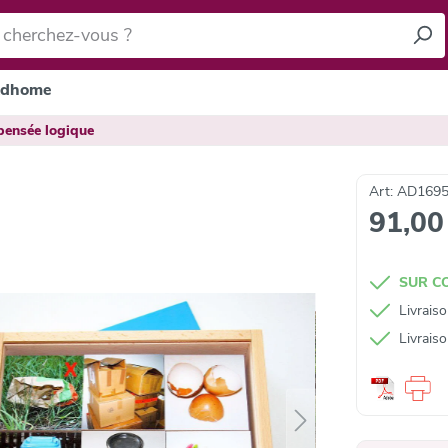
dhome
pensée logique
Art: AD169
91,00
SUR 
Livrais
Livrais