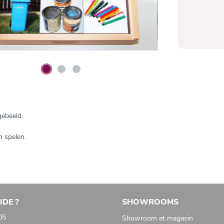
gebeeld.
n spelen.
IDE ?
SHOWROOMS
05
Showroom et magasin