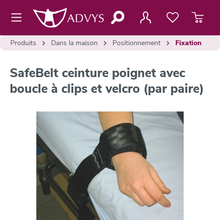
contenu principal
Produits
Dans la maison
Positionnement
Fixation
SafeBelt ceinture poignet avec
boucle à clips et velcro (par paire)