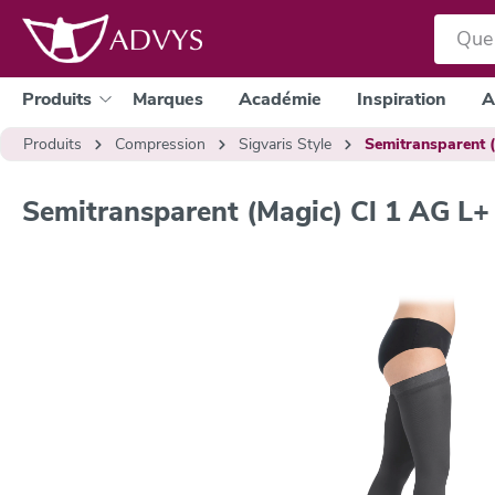
a recherche
Passer à la navigation principale
Produits
Marques
Académie
Inspiration
A
Produits
Compression
Sigvaris Style
Semitransparent 
Semitransparent (Magic) Cl 1 AG L+