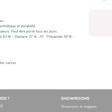
es.
sthétique et durabilité.
leurs. Peut être porté tous les jours.
e 63 % - Elastane 37 % ; AT : Polyamide 59 % -
des varices
IDE ?
SHOWROOMS
05
Showroom et magasin