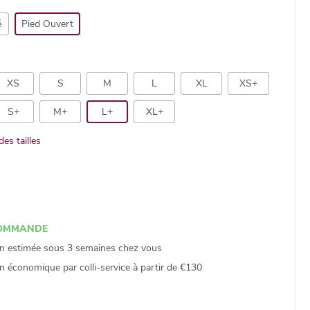
é
Pied Ouvert
XS
S
M
L
XL
XS+
S+
M+
L+
XL+
es tailles
COMMANDE
on estimée sous 3 semaines chez vous
on économique par colli‑service à partir de €130