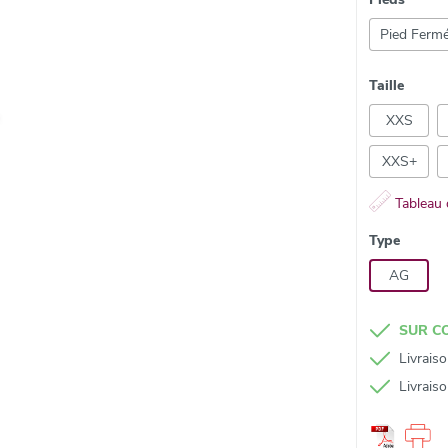
Pied Ferm
Taille
XXS
XXS+
Tableau d
Type
AG
SUR 
Livrais
Livrais