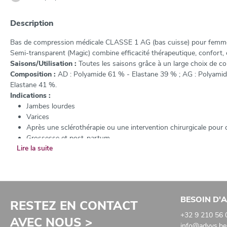
Description
Bas de compression médicale CLASSE 1 AG (bas cuisse) pour femm
Semi-transparent (Magic) combine efficacité thérapeutique, confort, e
Saisons/Utilisation :
Toutes les saisons grâce à un large choix de cou
Composition :
AD : Polyamide 61 % - Elastane 39 % ; AG : Polyamid
Elastane 41 %.
Indications :
Jambes lourdes
Varices
Après une sclérothérapie ou une intervention chirurgicale pour 
Grossesse et post-partum
Lire la suite
BESOIN D'A
RESTEZ EN CONTACT
+32 9 210 56 
AVEC NOUS >
info@advys.be