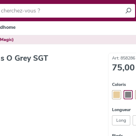
dhome
(Magic)
 s O Grey SGT
Art: 858286
75,00
Coloris
Longueur
Long
Pieds