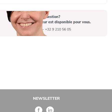
Vous avez une question?
Un collaborateur est disponible pour vous.
info@advys.be
-
+32 9 210 56 05
NEWSLETTER