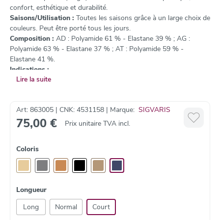
confort, esthétique et durabilité.
Saisons/Utilisation :
Toutes les saisons grâce à un large choix de
couleurs. Peut être porté tous les jours.
Composition :
AD : Polyamide 61 % - Elastane 39 % ; AG :
Polyamide 63 % - Elastane 37 % ; AT : Polyamide 59 % -
Elastane 41 %.
Indications :
Lire la suite
Jambes lourdes
Varices
Après une sclérothérapie ou une intervention chirurgicale
Art: 863005 | CNK: 4531158 | Marque:
SIGVARIS
pour des varices
75,00 €
Grossesse et post-partum
Prix unitaire TVA incl.
Coloris
Longueur
Long
Normal
Court