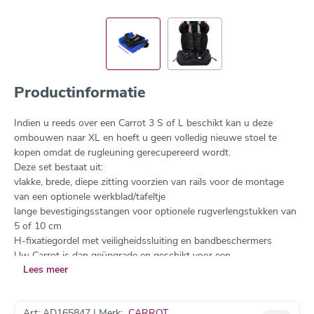
Productinformatie
Indien u reeds over een Carrot 3 S of L beschikt kan u deze
ombouwen naar XL en hoeft u geen volledig nieuwe stoel te
kopen omdat de rugleuning gerecupereerd wordt.
Deze set bestaat uit:
vlakke, brede, diepe zitting voorzien van rails voor de montage
van een optionele werkblad/tafeltje
lange bevestigingsstangen voor optionele rugverlengstukken van
5 of 10 cm
H-fixatiegordel met veiligheidssluiting en bandbeschermers
Uw Carrot is dan geüpgrade en geschikt voor een
Lees meer
gebruikersgewicht tot 75 kg.
Art: AD165847 | Merk:
CARROT