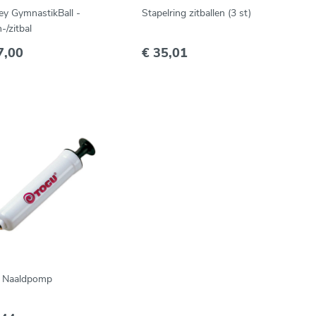
ey GymnastikBall -
Stapelring zitballen (3 st)
-/zitbal
7,00
€ 35,01
 Naaldpomp