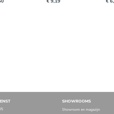
50
€ 9,19
€ 6
IENST
SHOWROOMS
05
Showroom en magazijn