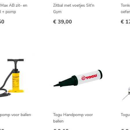
Max AB zit- en
Zitbal met voetjes Sit'n
Tonk
l + pomp
Gym
oefen
50
€ 39,00
€ 1
omp voor ballen
Togu Handpomp voor
Togu
ballen