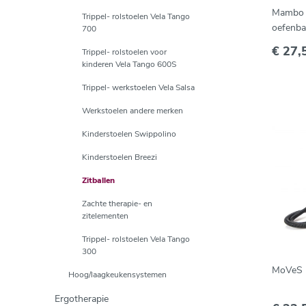
Mambo 
Trippel- rolstoelen Vela Tango
oefenba
700
€ 27,
Trippel- rolstoelen voor
kinderen Vela Tango 600S
Trippel- werkstoelen Vela Salsa
Werkstoelen andere merken
Kinderstoelen Swippolino
Kinderstoelen Breezi
Zitballen
Zachte therapie- en
zitelementen
Trippel- rolstoelen Vela Tango
300
MoVeS p
Hoog/laagkeukensystemen
Ergotherapie