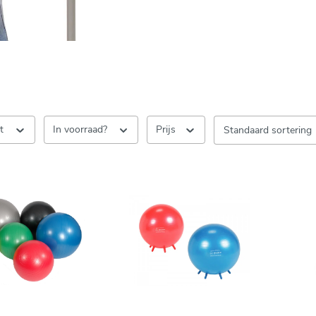
nt
In voorraad?
Prijs