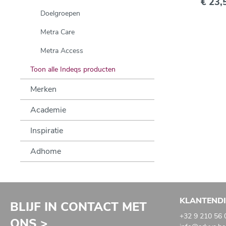
€ 23,
Doelgroepen
Metra Care
Metra Access
Toon alle Indeqs producten
Merken
Academie
Inspiratie
Adhome
KLANTEND
BLIJF IN CONTACT MET
+32 9 210 56 
ONS >