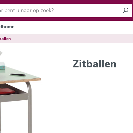
dhome
ballen
Zitballen