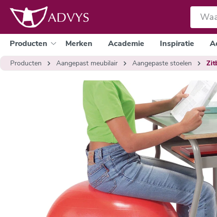
e zoekopdracht
Ga naar de hoofdnavigatie
Producten
Merken
Academie
Inspiratie
A
Producten
Aangepast meubilair
Aangepaste stoelen
Zit