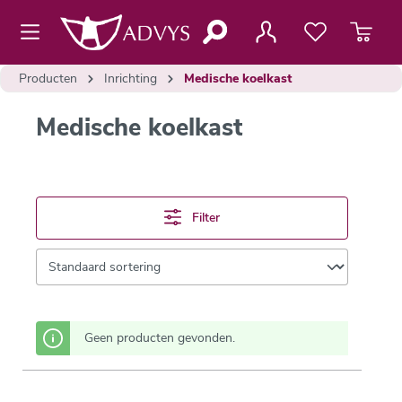
de hoofdinhoud
Producten
Inrichting
Medische koelkast
Medische koelkast
Filter
Geen producten gevonden.