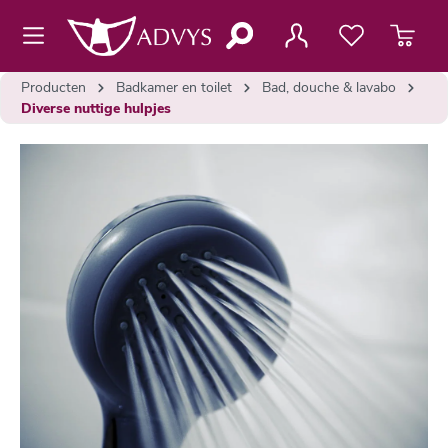
de hoofdinhoud
Producten
Badkamer en toilet
Bad, douche & lavabo
Diverse nuttige hulpjes