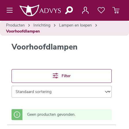
de hoofdinhoud
Producten
Inrichting
Lampen en loepen
Voorhoofdlampen
Voorhoofdlampen
Filter
Geen producten gevonden.