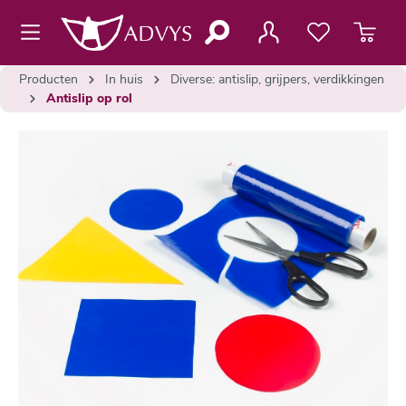
de hoofdinhoud
Producten
In huis
Diverse: antislip, grijpers, verdikkingen
Antislip op rol