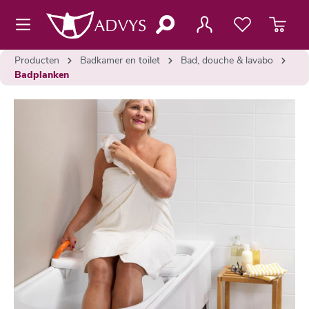
de hoofdinhoud
Producten
Badkamer en toilet
Bad, douche & lavabo
Badplanken