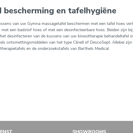
l bescherming en tafelhygiëne
ssens van uw Gymna massagetafel beschermen met een tafel hoes verle
 met een badstof hoes of met een desinfecteerbare hoes. Beiden zijn bi
het desinfecteren van de kussens van uw kinesitherapie behandeltafel
els ontsmettingsmiddelen van het type Clinell of DescoSept. Allebei zij
itherapietafels en de onderzoekstafels van Barthels Medical.
IENST
SHOWROOMS