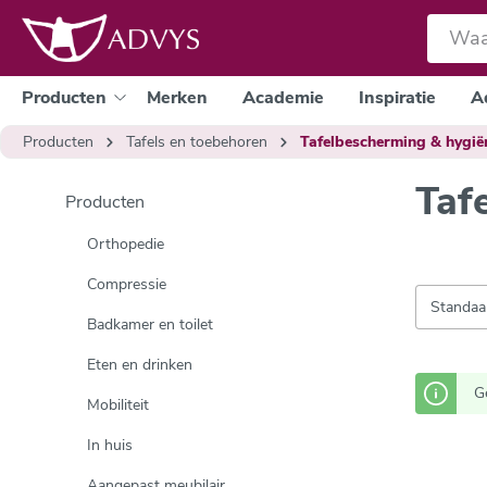
e zoekopdracht
Ga naar de hoofdnavigatie
Producten
Merken
Academie
Inspiratie
A
Producten
Tafels en toebehoren
Tafelbescherming & hygië
Taf
Producten
Orthopedie
Compressie
Badkamer en toilet
Eten en drinken
G
Mobiliteit
In huis
Aangepast meubilair