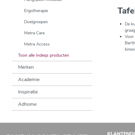
Tafe
Ergotherapie
Doelgroepen
De ku
graag
Metra Care
Voor 
Barth
Metra Access
kines
Toon alle Indeqs producten
Merken
Academie
Inspiratie
Adhome
KLANTEND