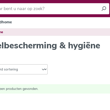
dhome
ne
elbescherming & hygiëne
een producten gevonden.