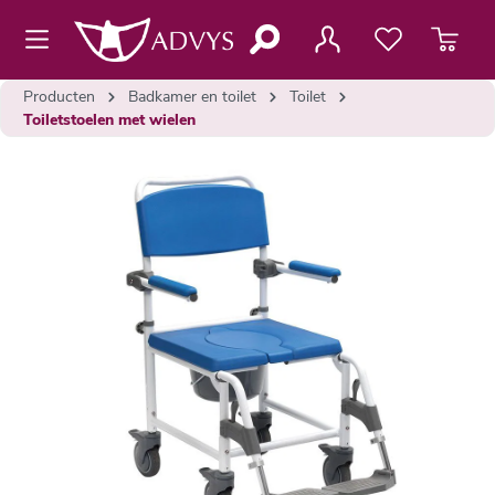
de hoofdinhoud
Producten
Badkamer en toilet
Toilet
Toiletstoelen met wielen