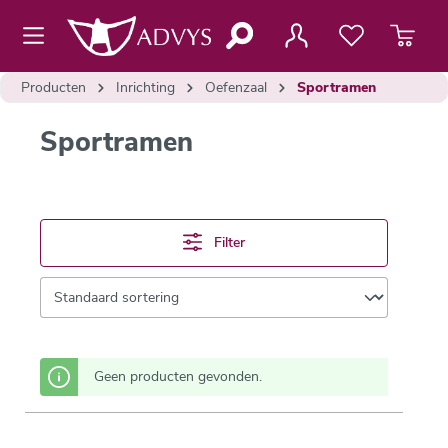
de hoofdinhoud
Producten
Inrichting
Oefenzaal
Sportramen
Sportramen
Filter
Geen producten gevonden.