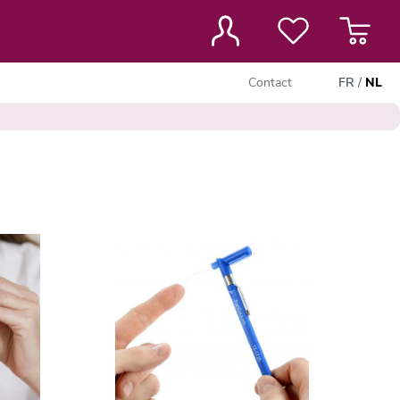
Contact
FR
/
NL