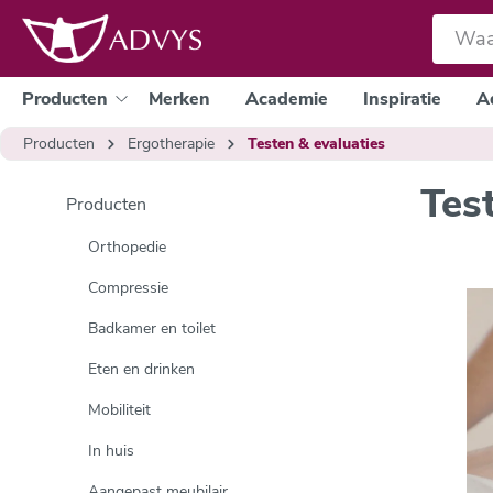
e zoekopdracht
Ga naar de hoofdnavigatie
Producten
Merken
Academie
Inspiratie
A
Producten
Ergotherapie
Testen & evaluaties
Tes
Producten
Orthopedie
Compressie
Badkamer en toilet
Eten en drinken
Mobiliteit
In huis
Aangepast meubilair