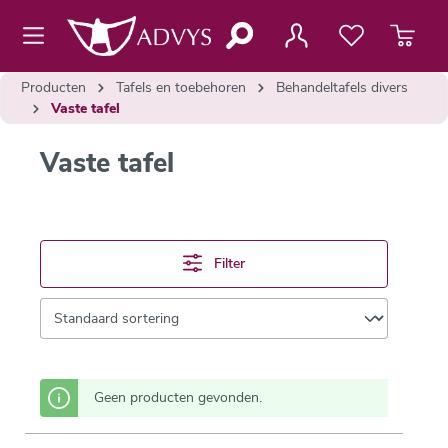
de hoofdinhoud
Producten
Tafels en toebehoren
Behandeltafels divers
Vaste tafel
Vaste tafel
Filter
Geen producten gevonden.