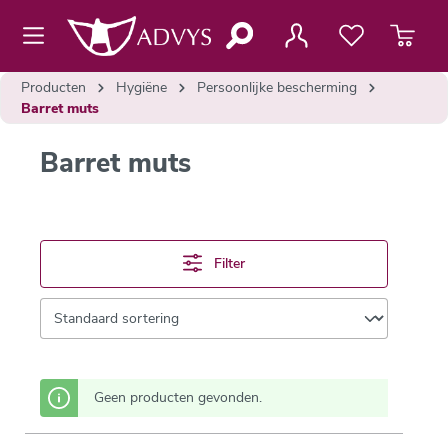
de hoofdinhoud
Producten
Hygiëne
Persoonlijke bescherming
Barret muts
Barret muts
Filter
Geen producten gevonden.