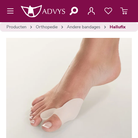
de hoofdinhoud
Producten
Orthopedie
Andere bandages
Hallufix