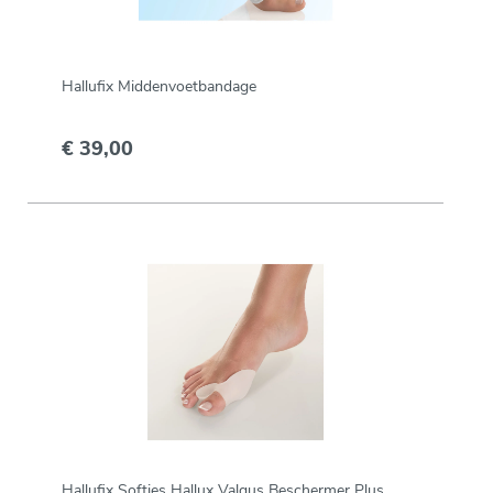
Hallufix Middenvoetbandage
€ 39,00
Hallufix Softies Hallux Valgus Beschermer Plus