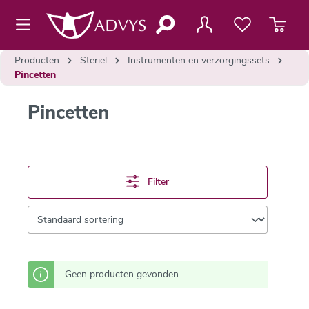
de hoofdinhoud
Producten
Steriel
Instrumenten en verzorgingssets
Pincetten
Pincetten
Filter
Geen producten gevonden.