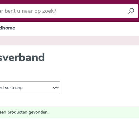
dhome
sverband
een producten gevonden.