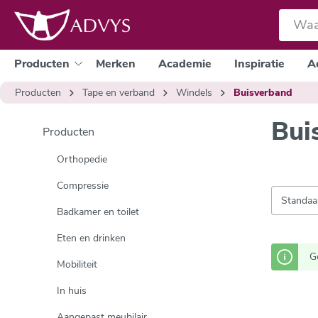
e zoekopdracht
Ga naar de hoofdnavigatie
Producten
Merken
Academie
Inspiratie
A
Producten
Tape en verband
Windels
Buisverband
Bui
Producten
Orthopedie
Compressie
Badkamer en toilet
Eten en drinken
G
Mobiliteit
In huis
Aangepast meubilair