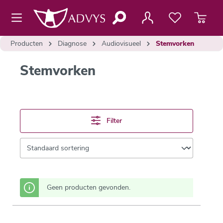
de hoofdinhoud
Producten
Diagnose
Audiovisueel
Stemvorken
Stemvorken
Filter
Geen producten gevonden.