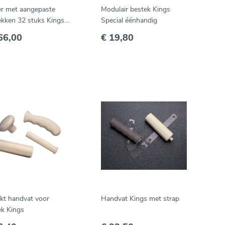
er met aangepaste
Modulair bestek Kings
ekken 32 stuks Kings,
Special éénhandig
ns en lichtgewicht --
66,00
€ 19,80
548
ikt handvat voor
Handvat Kings met strap
ek Kings