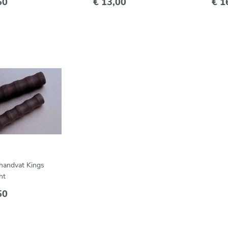
50
€ 13,00
€ 1
 handvat Kings
ht
50