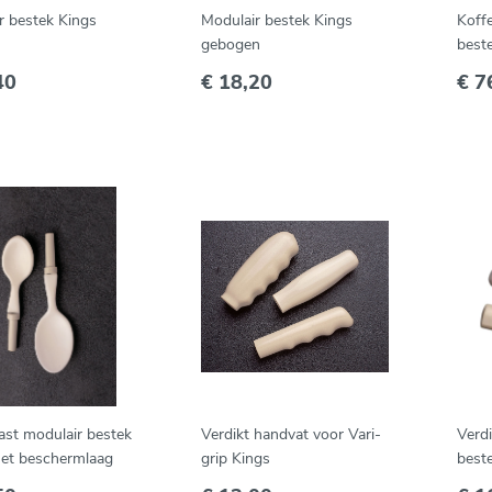
r bestek Kings
Modulair bestek Kings
Koff
gebogen
best
Quee
40
€ 18,20
€ 7
AA5
st modulair bestek
Verdikt handvat voor Vari-
Verd
et beschermlaag
grip Kings
best