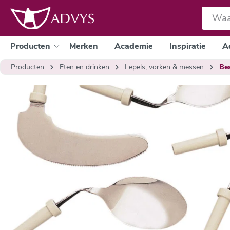
e zoekopdracht
Ga naar de hoofdnavigatie
Producten
Merken
Academie
Inspiratie
A
Producten
Eten en drinken
Lepels, vorken & messen
Be