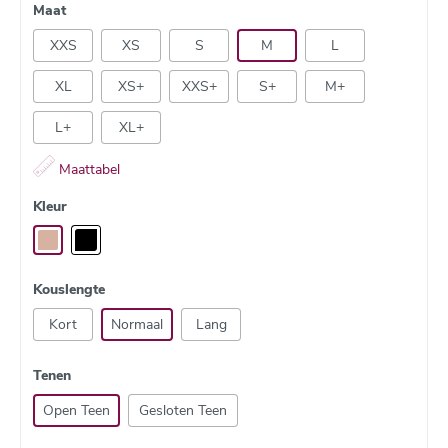
Maat
Zwangerschap en post partum
XXS
XS
S
M
L
Mogelijke retouches:
Kleefboord toevoegen
XL
XS+
XXS+
S+
M+
Inkorten gesloten teenstuk (schoenmaat doorgeven)
Kleefboord vervangen door een ander model (model
L+
XL+
opgeven)
Lengte kous inkorten (In te korten lengte doorgeven - max.
Maattabel
5 cm)
Kleur
Kouslengte
Kort
Normaal
Lang
Tenen
Open Teen
Gesloten Teen