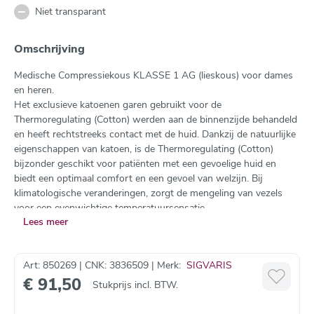
Niet transparant
Omschrijving
Medische Compressiekous KLASSE 1 AG (lieskous) voor dames
en heren.
Het exclusieve katoenen garen gebruikt voor de
Thermoregulating (Cotton) werden aan de binnenzijde behandeld
en heeft rechtstreeks contact met de huid. Dankzij de natuurlijke
eigenschappen van katoen, is de Thermoregulating (Cotton)
bijzonder geschikt voor patiënten met een gevoelige huid en
biedt een optimaal comfort en een gevoel van welzijn. Bij
klimatologische veranderingen, zorgt de mengeling van vezels
voor een evenwichtige temperatuursensatie.
Lees meer
Seizoenen/Gebruik:
Alle seizoenen. Kan dagelijks gedragen
worden.
Samenstelling:
Polyamide - Elasthaan - Katoen
Art: 850269 | CNK: 3836509 | Merk:
SIGVARIS
Indicaties:
€ 91,50
Zware benen
Stukprijs incl. BTW.
Spataderen
Na sclerotherapie of operatie aan de spataderen