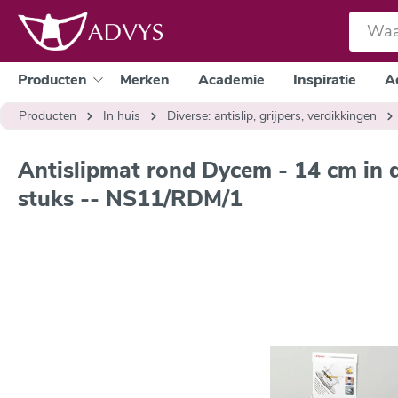
e zoekopdracht
Ga naar de hoofdnavigatie
Producten
Merken
Academie
Inspiratie
A
Producten
In huis
Diverse: antislip, grijpers, verdikkingen
Antislipmat rond Dycem - 14 cm in 
stuks -- NS11/RDM/1