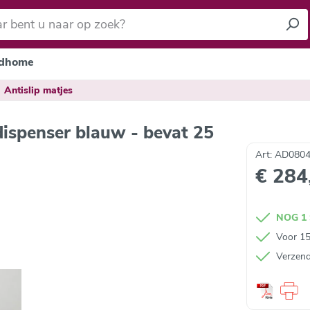
dhome
Antislip matjes
dispenser blauw - bevat 25
Art: AD0804
€ 284
NOG 1
Voor 15
Verzendi