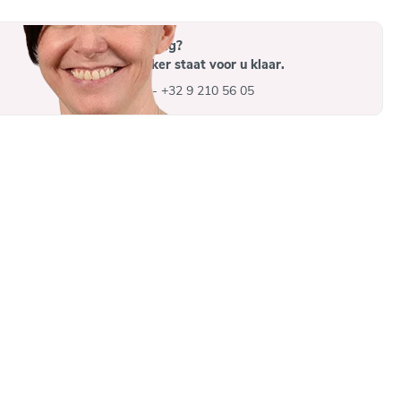
Heeft u een vraag?
Een medewerker staat voor u klaar.
info@advys.be
-
+32 9 210 56 05