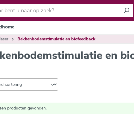
dhome
laser
Bekkenbodemstimulatie en biofeedback
kenbodemstimulatie en bi
een producten gevonden.