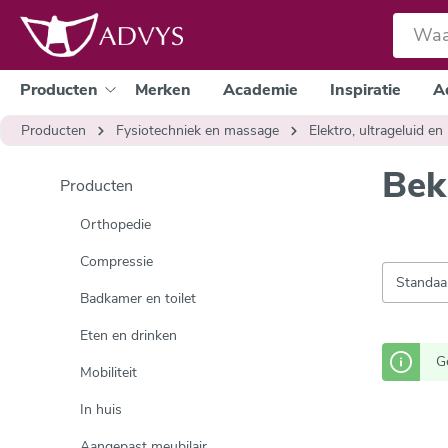
e zoekopdracht
Ga naar de hoofdnavigatie
Producten
Merken
Academie
Inspiratie
A
Producten
Fysiotechniek en massage
Elektro, ultrageluid en 
Bek
Producten
Orthopedie
Compressie
Badkamer en toilet
Eten en drinken
G
Mobiliteit
In huis
Aangepast meubilair