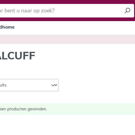
dhome
ALCUFF
een producten gevonden.