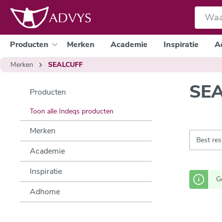
e zoekopdracht
Ga naar de hoofdnavigatie
Producten
Merken
Academie
Inspiratie
A
Merken
SEALCUFF
SE
Producten
Toon alle Indeqs producten
Merken
Academie
Inspiratie
G
Adhome