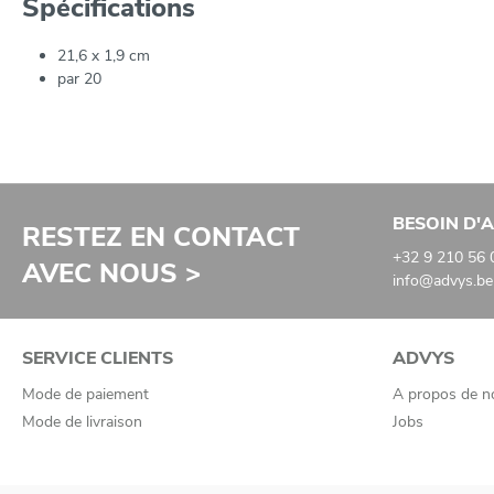
Spécifications
21,6 x 1,9 cm
par 20
BESOIN D'A
RESTEZ EN CONTACT
+32 9 210 56 
AVEC NOUS >
info@advys.be
SERVICE CLIENTS
ADVYS
Mode de paiement
A propos de n
Mode de livraison
Jobs