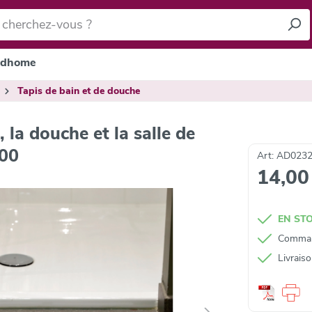
dhome
Tapis de bain et de douche
 la douche et la salle de
600
Art: AD0232
14,00
EN ST
Command
Livrais