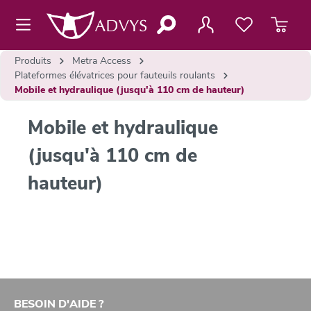
contenu principal
Produits
Metra Access
Plateformes élévatrices pour fauteuils roulants
Mobile et hydraulique (jusqu'à 110 cm de hauteur)
Mobile et hydraulique
(jusqu'à 110 cm de
hauteur)
BESOIN D'AIDE ?