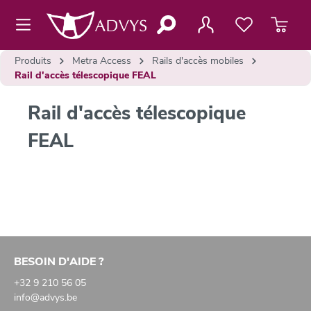
contenu principal
Produits
Metra Access
Rails d'accès mobiles
Rail d'accès télescopique FEAL
Rail d'accès télescopique
FEAL
BESOIN D'AIDE ?
+32 9 210 56 05
info@advys.be