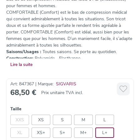
pour femmes et hommes.
COMFORTABLE (Comfort) est le bas de compression médical
qui convient admirablement à toutes les situations. Son tricot
doux et sa forme ajustée parfaite le rendent très agréable à
porter. COMFORTABLE (Comfort) est idéal, aussi bien pour les
femmes que pour les hommes. D’un maniement facile, il s’adapte
admirablement à toutes les silhouettes.
Saisons/Usages :
Toutes saisons. Se porte au quotidien.
Construction:
Polyamide - Elasthanne
Lire la suite
Indications:
Jambes lourdes
Varices
Art: 847367 | Marque:
SIGVARIS
Après sclérothérapie ou chirurgie des varices
68,50 €
Grossesse et post partum
Prix unitaire TVA incl.
Retouches possibles:
Taille
Ajouter un bord
Raccourcir les orteils fermés (préciser la pointure)
XXS
XS
S
M
L
Raccourcir la hauteur (préciser le nombre de cm à retirer -
max. 5 cm)
XL
XS+
S+
M+
L+