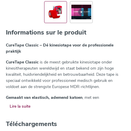
Informations sur le produit
CureTape Classic – Dé kinesiotape voor de professionele
praktijk
CureTape Classic
is de meest gebruikte kinesiotape onder
kinesitherapeuten wereldwijd en staat bekend om zijn hoge
kwaliteit, huidvriendelijkheid en betrouwbaarheid. Deze tape is
speciaal ontwikkeld voor professioneel medisch gebruik en
voldoet aan de strengste Europese MDR-richtlijnen.
Gemaakt van elastisch, ademend katoen
, met een
hypoallergene, latexvrije acryllijmlaag, biedt CureTape Classic
Lire la suite
optimale kleefkracht en draagcomfort — zelfs bij langdurig
gebruik (4 tot 7 dagen). De elasticiteit (130–140%) is afgestemd
op die van de menselijke huid, wat essentieel is voor een
Téléchargements
effectieve Medical Taping behandeling.