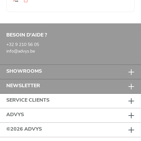
Ondersteuning van spier- en gewrichtsfunctie
:
proprioceptie verbeteren, bewegingsrichting corrigeren,
stabiliteit verhogen
Behandeling bij overbelasting
zoals RSI, tenniselleboog of
golfelleboog
BESOIN D'AIDE ?
Triggerpoint- en fascia-technieken
+32 9 210 56 05
info@advys.be
Let op:
Voor toepassingen onder extreme omstandigheden (zoals
intensief sporten of zwemmen) wordt CureTape Sports
SHOWROOMS
aanbevolen vanwege de sterkere kleefkracht.
NEWSLETTER
SERVICE CLIENTS
ADVYS
©2026 ADVYS