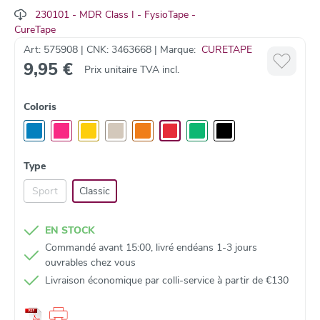
230101 - MDR Class I - FysioTape -
CureTape
Waarom kiezen voor CureTape Classic?
Art: 575908 | CNK: 3463668 | Marque:
CURETAPE
9,95 €
Prix unitaire TVA incl.
Gemaakt van hoogwaardig katoen met hypoallergene acryl-
✔
lijmlaag
Latexvrij en huidvriendelijk
–
minimale kans op huidreacties
✔
Coloris
Waterresistent, ademend en geschikt voor langdurig gebruik
✔
(4-7 dagen)
Standaardformaat: 5 cm x 5 m
✔
Voldoet aan de Europese MDR-wetgeving voor medische
✔
Type
hulpmiddelen
Sport
Classic
Verkrijgbaar in 8 kleuren
✔
EN STOCK
Toepassingen van CureTape Classic in de kinesitherapie
Commandé avant 15:00, livré endéans 1-3 jours
ouvrables chez vous
Nabehandeling van blessures
: verminderen van zwelling,
Livraison économique par colli‑service à partir de €130
ontstekingen, oedeem en hematomen
Activeren van bloed- en lymfecirculatie
Pijnverlichting
en verbetering van bewegingsvrijheid