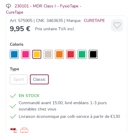
230101 - MDR Class I - FysioTape -
CureTape
Waarom kiezen voor CureTape Classic?
Art: 575905 | CNK: 3463635 | Marque:
CURETAPE
9,95 €
Prix unitaire TVA incl.
Gemaakt van hoogwaardig katoen met hypoallergene acryl-
✔
lijmlaag
Latexvrij en huidvriendelijk
–
minimale kans op huidreacties
✔
Coloris
Waterresistent, ademend en geschikt voor langdurig gebruik
✔
(4-7 dagen)
Standaardformaat: 5 cm x 5 m
✔
Voldoet aan de Europese MDR-wetgeving voor medische
✔
Type
hulpmiddelen
Sport
Classic
Verkrijgbaar in 8 kleuren
✔
EN STOCK
Toepassingen van CureTape Classic in de kinesitherapie
Commandé avant 15:00, livré endéans 1-3 jours
ouvrables chez vous
Nabehandeling van blessures
: verminderen van zwelling,
Livraison économique par colli‑service à partir de €130
ontstekingen, oedeem en hematomen
Activeren van bloed- en lymfecirculatie
Pijnverlichting
en verbetering van bewegingsvrijheid