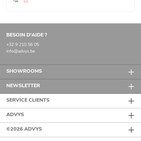
Ondersteuning van spier- en gewrichtsfunctie
:
proprioceptie verbeteren, bewegingsrichting corrigeren,
stabiliteit verhogen
Behandeling bij overbelasting
zoals RSI, tenniselleboog of
golfelleboog
BESOIN D'AIDE ?
Triggerpoint- en fascia-technieken
+32 9 210 56 05
info@advys.be
Let op:
Voor toepassingen onder extreme omstandigheden (zoals
intensief sporten of zwemmen) wordt CureTape Sports
SHOWROOMS
aanbevolen vanwege de sterkere kleefkracht.
NEWSLETTER
SERVICE CLIENTS
ADVYS
©2026 ADVYS