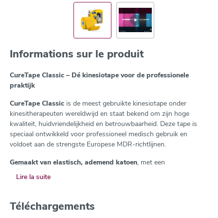
Informations sur le produit
CureTape Classic – Dé kinesiotape voor de professionele
praktijk
CureTape Classic
is de meest gebruikte kinesiotape onder
kinesitherapeuten wereldwijd en staat bekend om zijn hoge
kwaliteit, huidvriendelijkheid en betrouwbaarheid. Deze tape is
speciaal ontwikkeld voor professioneel medisch gebruik en
voldoet aan de strengste Europese MDR-richtlijnen.
Gemaakt van elastisch, ademend katoen
, met een
hypoallergene, latexvrije acryllijmlaag, biedt CureTape Classic
Lire la suite
optimale kleefkracht en draagcomfort — zelfs bij langdurig
gebruik (4 tot 7 dagen). De elasticiteit (130–140%) is afgestemd
op die van de menselijke huid, wat essentieel is voor een
Téléchargements
effectieve Medical Taping behandeling.