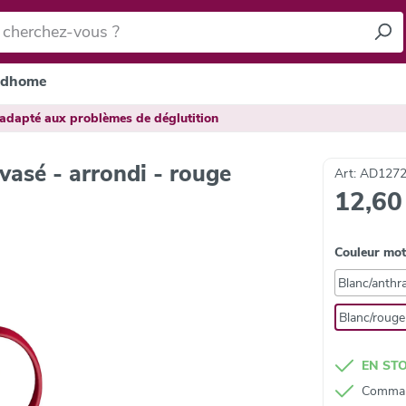
dhome
 adapté aux problèmes de déglutition
vasé - arrondi - rouge
Art: AD1272
12,60
Couleur mot
Blanc/anthra
Blanc/rouge
EN ST
Command