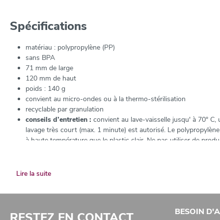
- matériau : polypropylène (PP)
- sans BPA
Spécifications
- 71 mm de large, 120 mm de haut.
- poids : 140 g Conseils d’entretien : Convient au lave-vaisselle: à
matériau : polypropylène (PP)
de lavage très court (max. 1 minute) est autorisé. Le polypropylène 
sans BPA
haute température que le plastic clair. Ne pas utiliser de produits de 
71 mm de large
genre de matière synthétique. Convient au micro-ondes ou à la thermo
120 mm de haut
poids : 140 g
convient au micro-ondes ou à la thermo-stérilisation
recyclable par granulation
conseils d’entretien :
convient au lave-vaisselle jusqu' à 70° 
lavage très court (max. 1 minute) est autorisé. Le polypropylèn
à haute température que le plastic clair. Ne pas utiliser de produ
ce genre de matière synthétique.
Lire la suite
BESOIN D'A
RESTEZ EN CONTACT