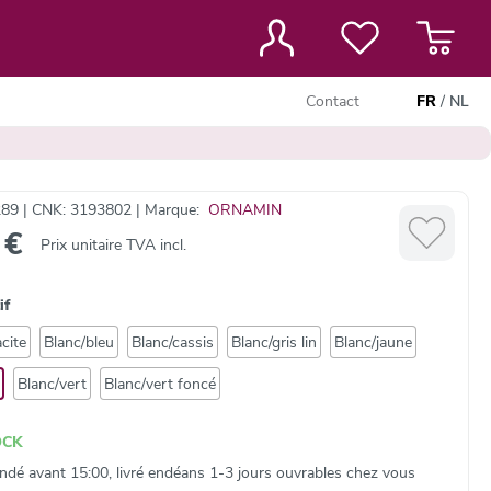
Contact
FR
/
NL
89 | CNK: 3193802 | Marque:
ORNAMIN
 €
Prix unitaire TVA incl.
if
cite
Blanc/bleu
Blanc/cassis
Blanc/gris lin
Blanc/jaune
Blanc/vert
Blanc/vert foncé
OCK
é avant 15:00, livré endéans 1-3 jours ouvrables chez vous