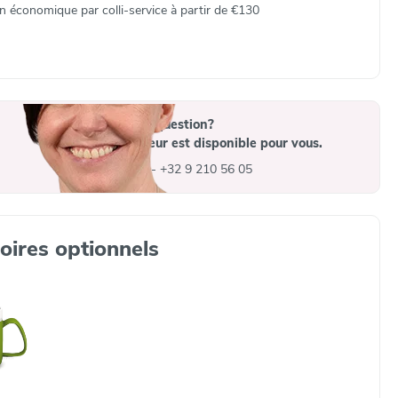
on économique par colli‑service à partir de €130
Vous avez une question?
Un collaborateur est disponible pour vous.
info@advys.be
-
+32 9 210 56 05
oires optionnels