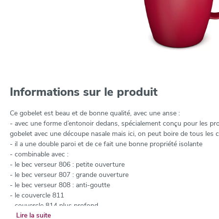
Informations sur le produit
Ce gobelet est beau et de bonne qualité, avec une anse :
- avec une forme d’entonoir dedans, spécialement conçu pour les prob
gobelet avec une découpe nasale mais ici, on peut boire de tous les c
- il a une double paroi et de ce fait une bonne propriété isolante
- combinable avec :
- le bec verseur 806 : petite ouverture
- le bec verseur 807 : grande ouverture
- le bec verseur 808 : anti-goutte
- le couvercle 811
- couvercle 814 plus profond
Lire la suite
- couvercle fermé 812 Spécifications :