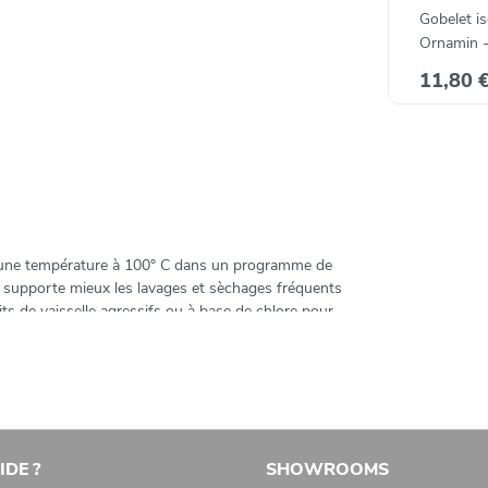
Gobelet is
Ornamin -
- évasé
11,80 
 70° C, une température à 100° C dans un programme
supporte mieux les lavages et sèchages fréquents à
vaisselle agressifs ou à base de chlore pour ce
-stérilisation. Recyclable par granulation.
C, une température à 100° C dans un programme de
e supporte mieux les lavages et sèchages fréquents
its de vaisselle agressifs ou à base de chlore pour
IDE ?
SHOWROOMS